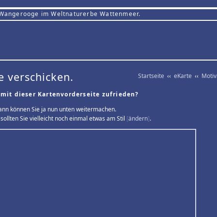
 Wangerooge im Weltnaturerbe Wattenmeer.
e verschicken.
Startseite
‹‹
eKarte
‹‹
Moti
 mit dieser Kartenvorderseite zufrieden?
ann können Sie ja nun unten weitermachen.
sollten Sie vielleicht noch einmal etwas am Stil
[
ändern
]
.