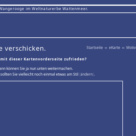
 Wangerooge im Weltnaturerbe Wattenmeer.
e verschicken.
Startseite
‹‹
eKarte
‹‹
Moti
 mit dieser Kartenvorderseite zufrieden?
ann können Sie ja nun unten weitermachen.
sollten Sie vielleicht noch einmal etwas am Stil
[
ändern
]
.