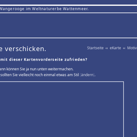
 Wangerooge im Weltnaturerbe Wattenmeer.
e verschicken.
Startseite
‹‹
eKarte
‹‹
Moti
 mit dieser Kartenvorderseite zufrieden?
ann können Sie ja nun unten weitermachen.
sollten Sie vielleicht noch einmal etwas am Stil
[
ändern
]
.