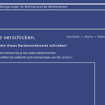
 Wangerooge im Weltnaturerbe Wattenmeer.
e verschicken.
Startseite
‹‹
eKarte
‹‹
Moti
 mit dieser Kartenvorderseite zufrieden?
ann können Sie ja nun unten weitermachen.
sollten Sie vielleicht noch einmal etwas am Stil
[
ändern
]
.