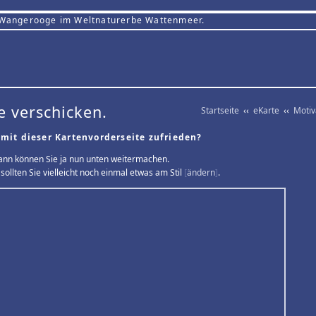
 Wangerooge im Weltnaturerbe Wattenmeer.
e verschicken.
Startseite
‹‹
eKarte
‹‹
Moti
 mit dieser Kartenvorderseite zufrieden?
ann können Sie ja nun unten weitermachen.
sollten Sie vielleicht noch einmal etwas am Stil
[
ändern
]
.