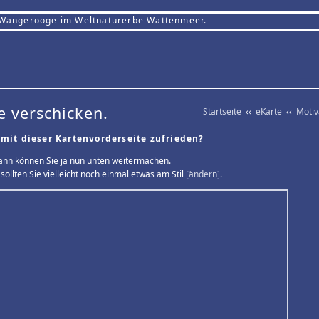
 Wangerooge im Weltnaturerbe Wattenmeer.
e verschicken.
Startseite
‹‹
eKarte
‹‹
Moti
 mit dieser Kartenvorderseite zufrieden?
ann können Sie ja nun unten weitermachen.
sollten Sie vielleicht noch einmal etwas am Stil
[
ändern
]
.