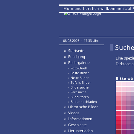
Moin und herzlich willkommen auf
08.08.2026 · 17:33 Uhr.
Suche
›› Startseite
›› Rundgang
Eine spezi
›› Bildergalerie
Farbtöne a
›
Foto-Duell
›
Beste Bilder
›
Neue Bilder
Bitte wä
›
Zufalls-Bilder
›
Bildersuche
›
Farbsuche
›
Bildautoren
›
Bilder hochladen
›› Historische Bilder
›› Videos
›› Informationen
›› Geschichte
›› Herunterladen