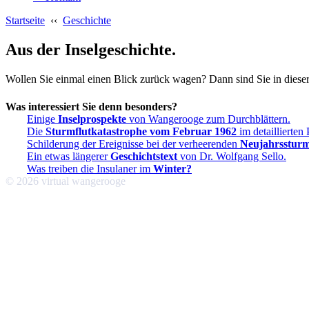
Startseite
‹‹
Geschichte
Aus der Inselgeschichte.
Wollen Sie einmal einen Blick zurück wagen? Dann sind Sie in dieser 
Was interessiert Sie denn besonders?
Einige
Inselprospekte
von Wangerooge zum Durchblättern.
Die
Sturmflutkatastrophe vom Februar 1962
im detaillierten 
Schilderung der Ereignisse bei der verheerenden
Neujahrssturmf
Ein etwas längerer
Geschichtstext
von Dr. Wolfgang Sello.
Was treiben die Insulaner im
Winter?
© 2026 virtual wangerooge