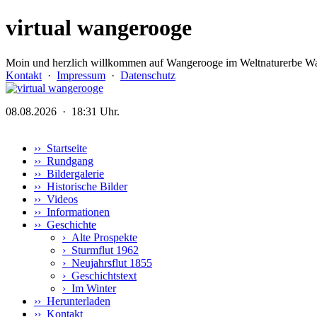
virtual wangerooge
Moin und herzlich willkommen auf Wangerooge im Weltnaturerbe Wa
Kontakt
·
Impressum
·
Datenschutz
08.08.2026 · 18:31 Uhr.
›› Startseite
›› Rundgang
›› Bildergalerie
›› Historische Bilder
›› Videos
›› Informationen
›› Geschichte
›
Alte Prospekte
›
Sturmflut 1962
›
Neujahrsflut 1855
›
Geschichtstext
›
Im Winter
›› Herunterladen
›› Kontakt