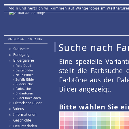
Moin und herzlich willkommen auf Wangerooge im Weltnature
06.08.2026 · 10:52 Uhr.
Suche nach Fa
›› Startseite
›› Rundgang
Eine spezielle Variant
›› Bildergalerie
›
Foto-Duell
stellt die Farbsuche
›
Beste Bilder
›
Neue Bilder
Farbtöne aus der Pal
›
Zufalls-Bilder
›
Bildersuche
Bilder angezeigt.
›
Farbsuche
›
Bildautoren
›
Bilder hochladen
›› Historische Bilder
Bitte wählen Sie ei
›› Videos
›› Informationen
›› Geschichte
›› Herunterladen