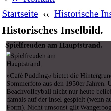
Startseite
‹‹
Historische In
Historisches Inselbild.
Spielfreuden am Hauptstrand.
»Café Pudding« bietet die Hintergrund
Sommerfoto aus den 1950er Jahren. U
Beachvolleyball nicht nur heute belie
damals auf der Insel gespielt (wenn a
Form). Nicht umsonst gilt Wangeroog