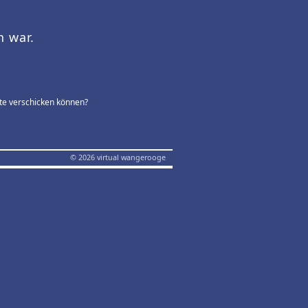
n war.
rte verschicken können?
© 2026 virtual wangerooge