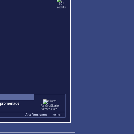
ndpromenade.
Als Grußkarte
verschicken
Alte Versionen:
– keine –