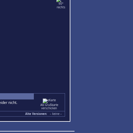
ider nicht.
Als Grußkarte
verschicken
Alte Versionen:
– keine –