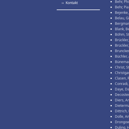
Behr, Phi
›› Kontakt
Behr, Pia
Bejenke,
Belau, G
Bergman
Blank, B
Böhm, S
Brückler
Brückler,
Bruncken
Büchler,
Büneman
Christ, 
Christga
Clasen, 
Conradi,
Daye, D
Decoster
Diers, A
Dieterm
Dittrich
Dolle, A
Drongows
Duling, 