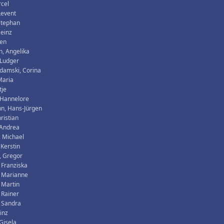
rcel
Levent
 Stephan
Heinz
ren
, Angelika
 Ludger
damski, Corina
Maria
tje
 Hannelore
n, Hans-Jürgen
ristian
 Andrea
, Michael
 Kerstin
, Gregor
 Franziska
, Marianne
 Martin
 Rainer
 Sandra
inz
Gisela