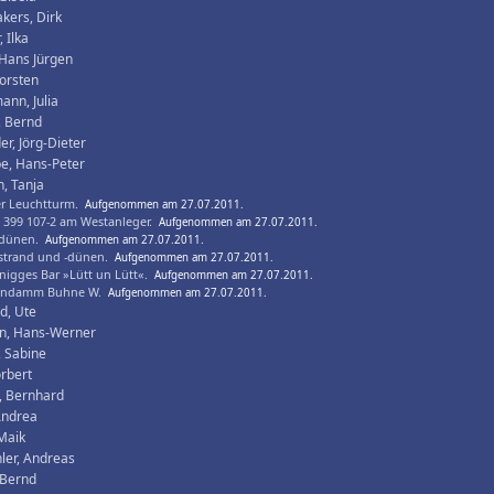
kers, Dirk
 Ilka
 Hans Jürgen
Torsten
nn, Julia
, Bernd
r, Jörg-Dieter
e, Hans-Peter
, Tanja
er Leuchtturm.
Aufgenommen am 27.07.2011.
 399 107-2 am Westanleger.
Aufgenommen am 27.07.2011.
dünen.
Aufgenommen am 27.07.2011.
strand und -dünen.
Aufgenommen am 27.07.2011.
nigges Bar »Lütt un Lütt«.
Aufgenommen am 27.07.2011.
indamm Buhne W.
Aufgenommen am 27.07.2011.
d, Ute
n, Hans-Werner
, Sabine
rbert
, Bernhard
Andrea
Maik
hler, Andreas
 Bernd