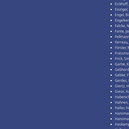
Eickhoff,
Eisinger,
Engel, Bi
Engelke
Falcke, 
Fante, Ja
Fellmann
Ferreau
Förster,
Frassma
Frick, S
Garbe, K
Gebhard
Gebke, F
Gerdes,
Giertz, 
Giese, A
Habenic
Hahnen,
Haller, 
Hansman
Hansman
Haskamp