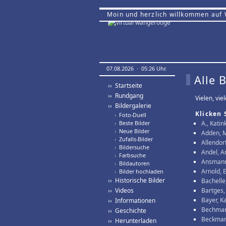
Moin und herzlich willkommen auf
07.08.2026 · 05:26 Uhr.
Alle 
›› Startseite
›› Rundgang
Vielen, vie
›› Bildergalerie
Klicken 
›
Foto-Duell
›
Beste Bilder
A., Katin
›
Neue Bilder
Adden, 
›
Zufalls-Bilder
Allendor
›
Bildersuche
Andel, A
›
Farbsuche
Ansmann
›
Bildautoren
Arnold, E
›
Bilder hochladen
›› Historische Bilder
Bachelle,
›› Videos
Bartges,
Bayer, K
›› Informationen
Bechman
›› Geschichte
Beckmann
›› Herunterladen