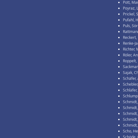
Pott, Ma
Poyraz, 
Prickel,
Pufahl, 
Puls, Sö
Rattmann
Reckert,
Renke-Ja
Richter, 
Röler, An
Roppelt,
Sackman
Sajak, Ch
Schäfer,
Schebler
Schläfer,
Schlump
Schmidt,
Schmidt
Schmidt,
Schmidt,
Schmidt,
Scho, He
Schöde, 