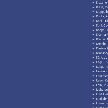
Kittscher
Klass, M
Klüppelh
Knoke, 
Kohl, Eri
Kohl, Ge
Koppe-R
Krämer, 
Krause, 
Kretzber
Kristine
Kronshag
Küntzel,
Lage, T
Lange, J
Lanvers,
Lauenste
Lauer, Ka
Leibl, Ru
Lighthou
Lind, He
Lindlahr,
Littmann
Lukas, 