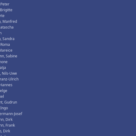
 Peter
 Brigitte
rte
n, Manfred
Natascha
n
, Sandra
, Roma
 Mareice
nn, Sabine
imone
atja
, Nils-Uwe
ranz-Ulrich
 Hannes
Helge
xel
ht, Gudrun
 Ingo
Hermann-Josef
n, Dirk
n, Frank
, Dirk