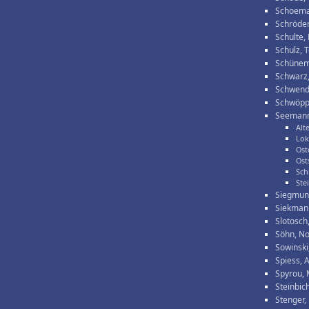
Schoema
Schröder,
Schulte,
Schulz, 
Schünema
Schwarz
Schwende
Schwöpp
Seemann
Alt
Lok
Ost
Ost
Sch
Ste
Siegmun
Siekman
Slotosch
Söhn, No
Sowinski
Spiess, 
Spyrou, 
Steinbic
Stenger,