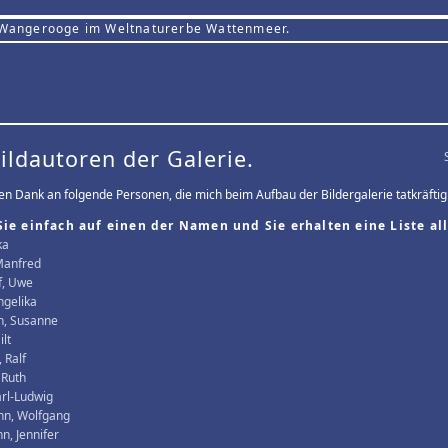
 Wangerooge im Weltnaturerbe Wattenmeer.
Bildautoren der Galerie.
len Dank an folgende Personen, die mich beim Aufbau der Bildergalerie tatkräftig
Sie einfach auf einen der Namen und Sie erhalten eine Liste all
ka
Manfred
f, Uwe
ngelika
, Susanne
ilt
 Ralf
 Ruth
arl-Ludwig
n, Wolfgang
, Jennifer