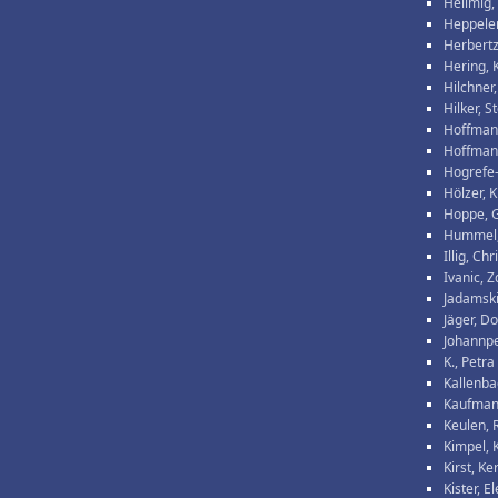
Hellmig,
Heppeler
Herbertz
Hering, 
Hilchner,
Hilker, S
Hoffman
Hoffmann
Hogrefe
Hölzer, 
Hoppe, G
Hummel,
Illig, Chr
Ivanic, 
Jadamski
Jäger, Do
Johannpe
K., Petra
Kallenba
Kaufman
Keulen, R
Kimpel, 
Kirst, Ke
Kister, E