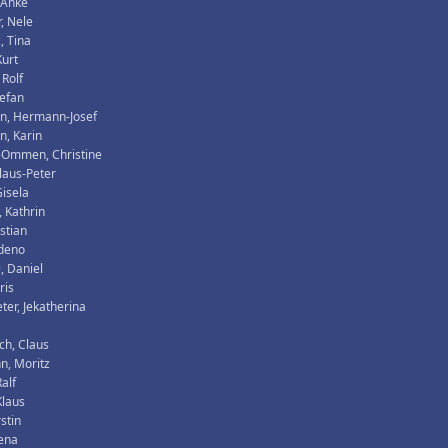
 Anke
, Nele
, Tina
Kurt
 Rolf
tefan
n, Hermann-Josef
, Karin
-Ommen, Christine
Klaus-Peter
isela
 Kathrin
istian
Zdeno
, Daniel
ris
ter, Jekatherina
ch, Claus
n, Moritz
alf
Klaus
rstin
lena