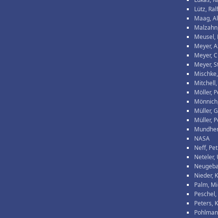
Lütz, Ral
Maag, A
Malzahn
Meusel, 
Meyer, A
Meyer, C
Meyer, S
Mischke,
Mitchell,
Möller, P
Mönnich,
Müller, 
Müller, P
Mundhen
NASA
Neff, Pe
Neteler,
Neugeba
Nieder, K
Palm, Mi
Peschel
Peters, 
Pohlman