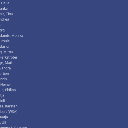
, Hella
onika
olz, Tina
Andrea
k
org
ulands, Monika
Ursula
Marion
g, Mirna
 Herkströter
e, Mails
 Sandra
horben
annis
 Heiner
in, Philipp
tja
dolf
se, Karsten
rbert (WSA)
 Katja
, Ulf
Ramona & Carsten