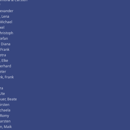
f
lexander
, Lena
Michael
xel
hristoph
tefan
 Diana
 Frank
etra
 Elke
Gerhard
eter
k, Frank
tra
 Ute
uer, Beate
irsten
chaela
, Romy
Karsten
n, Maik