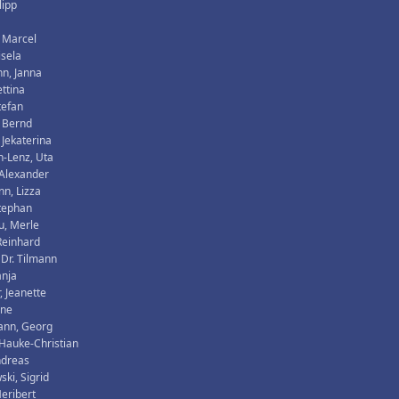
lipp
 Marcel
isela
n, Janna
ettina
tefan
, Bernd
 Jekaterina
-Lenz, Uta
 Alexander
n, Lizza
Stephan
u, Merle
Reinhard
 Dr. Tilmann
anja
, Jeanette
rne
ann, Georg
, Hauke-Christian
ndreas
ki, Sigrid
Heribert