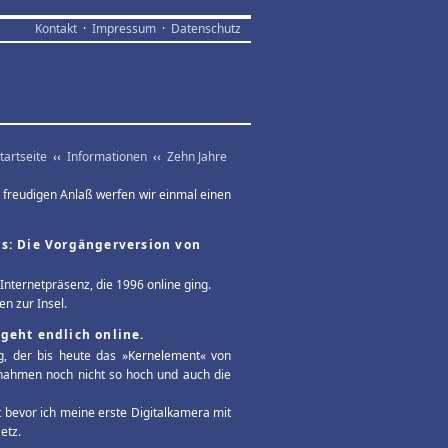
Kontakt
·
Impressum
·
Datenschutz
tartseite
‹‹
Informationen
‹‹
Zehn Jahre
 freudigen Anlaß werfen wir einmal einen
ets: Die Vorgängerversion von
 Internetpräsenz, die 1996 online ging.
n zur Insel.
geht endlich online.
ng, der bis heute das »Kernelement« von
ufnahmen noch nicht so hoch und auch die
bevor ich meine erste Digitalkamera mit
etz.