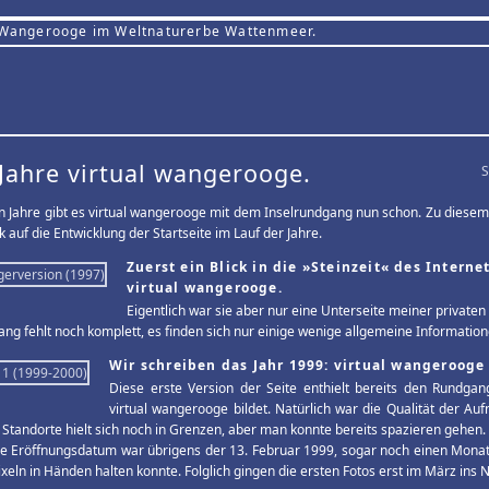
 Wangerooge im Weltnaturerbe Wattenmeer.
Jahre virtual wangerooge.
S
 Jahre gibt es virtual wangerooge mit dem Inselrundgang nun schon. Zu diesem
k auf die Entwicklung der Startseite im Lauf der Jahre.
Zuerst ein Blick in die »Steinzeit« des Intern
virtual wangerooge.
Eigentlich war sie aber nur eine Unterseite meiner privaten
ng fehlt noch komplett, es finden sich nur einige wenige allgemeine Informatione
Wir schreiben das Jahr 1999: virtual wangerooge 
Diese erste Version der Seite enthielt bereits den Rundga
virtual wangerooge bildet. Natürlich war die Qualität der A
 Standorte hielt sich noch in Grenzen, aber man konnte bereits spazieren gehen.
 Eröffnungsdatum war übrigens der 13. Februar 1999, sogar noch einen Monat 
xeln in Händen halten konnte. Folglich gingen die ersten Fotos erst im März ins N