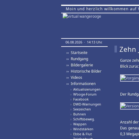
Moin und herzlich willkommen auf
06.08.2026 · 14:13 Uhr.
Zehn 
›› Startseite
›› Rundgang
Ganze zehn
›› Bildergalerie
Blick zurüc
›› Historische Bilder
›› Videos
›› Informationen
›
Aktualisierungen
Der Rundga
›
W'ooge-Forum
›
Facebook
›
DWD-Warnungen
›
Seezeichen
›
Buhnen
›
Schiffsbeweg.
Anzahl der
›
Wappen
Das genaue
›
Windstärken
0,3 Megapi
›
Ebbe & Flut
›
Telefonbuch