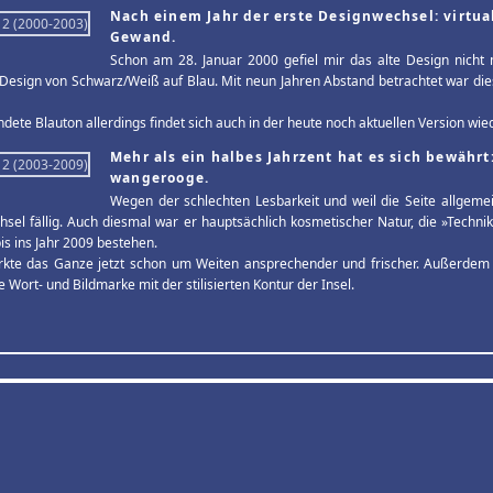
Nach einem Jahr der erste Designwechsel: virtu
Gewand.
Schon am 28. Januar 2000 gefiel mir das alte Design nicht 
Design von Schwarz/Weiß auf Blau. Mit neun Jahren Abstand betrachtet war dies
dete Blauton allerdings findet sich auch in der heute noch aktuellen Version wied
Mehr als ein halbes Jahrzent hat es sich bewährt:
wangerooge.
Wegen der schlechten Lesbarkeit und weil die Seite allgemei
sel fällig. Auch diesmal war er hauptsächlich kosmetischer Natur, die »Techni
is ins Jahr 2009 bestehen.
rkte das Ganze jetzt schon um Weiten ansprechender und frischer. Außerdem e
 Wort- und Bildmarke mit der stilisierten Kontur der Insel.