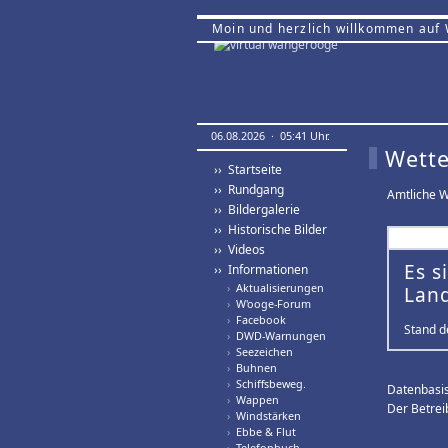
Moin und herzlich willkommen auf
06.08.2026 · 05:41 Uhr.
Wett
›› Startseite
›› Rundgang
Amtliche W
›› Bildergalerie
›› Historische Bilder
›› Videos
Es s
›› Informationen
›
Aktualisierungen
Land
›
W'ooge-Forum
›
Facebook
Stand d
›
DWD-Warnungen
›
Seezeichen
›
Buhnen
›
Schiffsbeweg.
Datenbasi
›
Wappen
Der Betrei
›
Windstärken
›
Ebbe & Flut
›
Telefonbuch