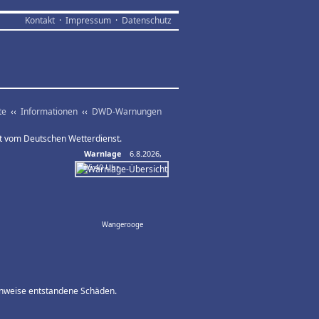
Kontakt
·
Impressum
·
Datenschutz
te
‹‹
Informationen
‹‹
DWD-Warnungen
lt vom Deutschen Wetterdienst.
Warnlage
6.8.2026,
05:40 Uhr
Wangerooge
Hinweise entstandene Schäden.