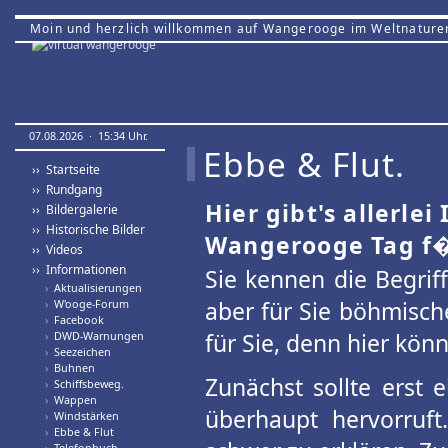
Moin und herzlich willkommen auf Wangerooge im Weltnature
07.08.2026 · 15:34 Uhr.
Ebbe & Flut.
›› Startseite
›› Rundgang
Hier gibt's allerle
›› Bildergalerie
›› Historische Bilder
Wangerooge Tag f�r
›› Videos
›› Informationen
Sie kennen die Begrif
›
Aktualisierungen
aber für Sie böhmisch
›
W'ooge-Forum
›
Facebook
für Sie, denn hier kön
›
DWD-Warnungen
›
Seezeichen
›
Buhnen
Zunächst sollte erst 
›
Schiffsbeweg.
›
Wappen
überhaupt hervorruft.
›
Windstärken
›
Ebbe & Flut
›
Telefonbuch