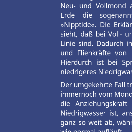
Neu- und Vollmond 
Erde die sogenannt
»Nipptide«. Die Erklä
sieht, daß bei Voll-
Linie sind. Dadurch in
und Fliehkräfte von 
Hierdurch ist bei Sp
niedrigeres Niedrigwa
Der umgekehrte Fall tr
immernoch vom Mond a
die Anziehungskraf
Niedrigwasser ist, an
ganz so weit ab, wäh
wie normal aufläuft.