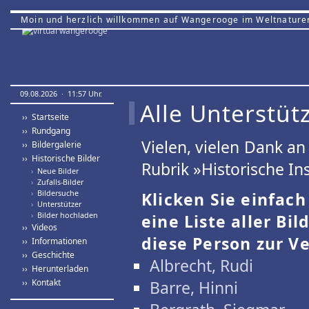
Moin und herzlich willkommen auf Wangerooge im Weltnature
09.08.2026 · 11:57 Uhr.
Alle Unterstütz
›› Startseite
›› Rundgang
Vielen, vielen Dank a
›› Bildergalerie
›› Historische Bilder
Rubrik »Historische Ins
›
Neue Bilder
›
Zufalls-Bilder
›
Bildersuche
Klicken Sie einfac
›
Unterstützer
›
Bilder hochladen
eine Liste aller Bil
›› Videos
diese Person zur Ve
›› Informationen
›› Geschichte
Albrecht, Rudi
›› Herunterladen
›› Kontakt
Barre, Hinni