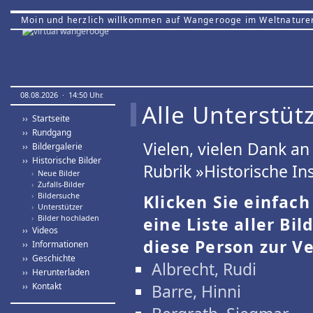
Moin und herzlich willkommen auf Wangerooge im Weltnature
08.08.2026 · 14:50 Uhr.
Alle Unterstütz
›› Startseite
›› Rundgang
Vielen, vielen Dank a
›› Bildergalerie
›› Historische Bilder
Rubrik »Historische Ins
›
Neue Bilder
›
Zufalls-Bilder
›
Bildersuche
Klicken Sie einfac
›
Unterstützer
›
Bilder hochladen
eine Liste aller Bil
›› Videos
diese Person zur Ve
›› Informationen
›› Geschichte
Albrecht, Rudi
›› Herunterladen
›› Kontakt
Barre, Hinni