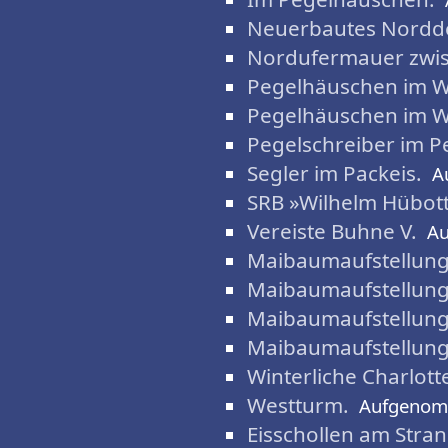
Neuerbautes Nordd
Nordufermauer zwisc
Pegelhäuschen im W
Pegelhäuschen im W
Pegelschreiber im 
Segler im Packeis.
A
SRB »Wilhelm Hübotte
Vereiste Buhne V.
A
Maibaumaufstellung
Maibaumaufstellung
Maibaumaufstellung
Maibaumaufstellung
Winterliche Charlott
Westturm.
Aufgenom
Eisschollen am Stra