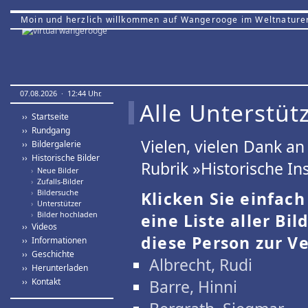
Moin und herzlich willkommen auf Wangerooge im Weltnature
07.08.2026 · 12:44 Uhr.
Alle Unterstütz
›› Startseite
›› Rundgang
Vielen, vielen Dank a
›› Bildergalerie
›› Historische Bilder
Rubrik »Historische Ins
›
Neue Bilder
›
Zufalls-Bilder
›
Bildersuche
Klicken Sie einfac
›
Unterstützer
›
Bilder hochladen
eine Liste aller Bil
›› Videos
diese Person zur Ve
›› Informationen
›› Geschichte
Albrecht, Rudi
›› Herunterladen
›› Kontakt
Barre, Hinni