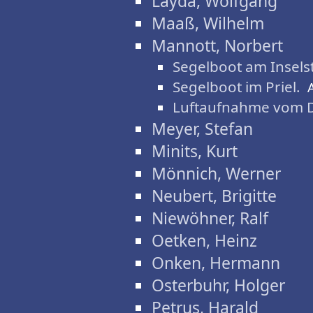
Layda, Wolfgang
Maaß, Wilhelm
Mannott, Norbert
Segelboot am Insels
Segelboot im Priel.
Luftaufnahme vom D
Meyer, Stefan
Minits, Kurt
Mönnich, Werner
Neubert, Brigitte
Niewöhner, Ralf
Oetken, Heinz
Onken, Hermann
Osterbuhr, Holger
Petrus, Harald