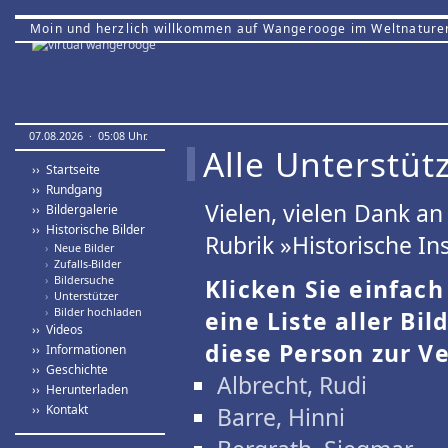
Moin und herzlich willkommen auf Wangerooge im Weltnature
07.08.2026 · 05:08 Uhr.
Alle Unterstütz
›› Startseite
›› Rundgang
Vielen, vielen Dank a
›› Bildergalerie
›› Historische Bilder
Rubrik »Historische Ins
›
Neue Bilder
›
Zufalls-Bilder
›
Bildersuche
Klicken Sie einfac
›
Unterstützer
›
Bilder hochladen
eine Liste aller Bil
›› Videos
diese Person zur Ve
›› Informationen
›› Geschichte
Albrecht, Rudi
›› Herunterladen
›› Kontakt
Barre, Hinni