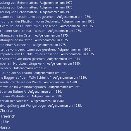
ladung von Betonmatten.
Aufgenommen um 1970.
ladung von Betonmatten.
Aufgenommen um 1970.
ladung von Betonmatten.
Aufgenommen um 1970.
tturm vom Leuchtturm aus gesehen.
Aufgenommen um 1970.
ndung an der Plattform vorm Deckwerk.
Aufgenommen um 1975.
f vom Neuen Leuchtturm aus gesehen.
Aufgenommen um 1975.
chtturm-Ausblick nach Westen.
Aufgenommen um 1975.
dfangzäune im Osten.
Aufgenommen um 1975.
dfangzäune im Osten.
Aufgenommen um 1975.
zen einer Buschreihe.
Aufgenommen um 1975.
tende vom Leuchtturm aus gesehen.
Aufgenommen um 1975.
tgroden vom Leuchtturm aus gesehen.
Aufgenommen um 1975.
-Schirrhof von oben gesehen.
Aufgenommen um 1975.
per am Nordwest-Längswerk.
Aufgenommen um 1980.
erenten.
Aufgenommen um 1980.
bildung am Spülsaum.
Aufgenommen um 1980.
hs Bagger auf dem WSA-Schirrhof.
Aufgenommen um 1980.
sende Pferde auf der Weide.
Aufgenommen um 1980.
rdeweide im Westinnengroden.
Aufgenommen um 1980.
äden an Buhne A.
Aufgenommen um 1980.
iffe am Westanleger.
Aufgenommen um 1980.
ter an der Nordsee.
Aufgenommen um 1980.
dvorspülung auf Wangerooge.
Aufgenommen um 1985.
Christian
 Friedrich
g, Ute
 Hanna