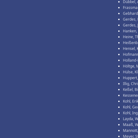
Dübbel, 
Frassma
Gebhards
Gerdes,
Gerdes, 
Hanken,
Heine, 
Heißenbü
Hensel, 
Hofmann
Holland-
Höltge, 
Hülse, K
Huppert,
Illig, Chr
Keßel, Bi
Kessener
Kohl, Eri
Kohl, Ge
Kohl, Ing
Layda, 
Maaß, W
Mannott,
Meyer, S