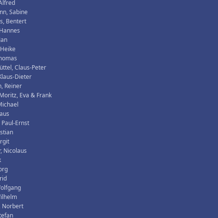
Alfred
nn, Sabine
, Bentert
 Hannes
Jan
 Heike
Thomas
ttel, Claus-Peter
Klaus-Dieter
, Reiner
Moritz, Eva & Frank
Michael
laus
 Paul-Ernst
istian
rgit
, Nicolaus
k
org
rid
Wolfgang
ilhelm
 Norbert
tefan