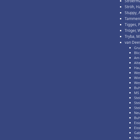
Stroerma
Ströh, H
Stuppy, 
Tammen,
Tigges, 
Tröger, 
Tryba, M
van Dees
Gru
Bli
Am 
Alt
Hau
Wes
Win
Wes
Buh
MS 
Ste
Ste
Ste
Neu
Buh
Eis
Eis
Gab
Nor