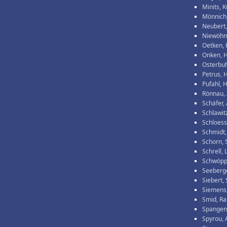
Minits, K
Mönnich
Neubert,
Niewöhne
Oetken, 
Onken, 
Osterbuh
Petrus, 
Pufahl, 
Rönnau,
Schäfer,
Schlawitz
Schloess
Schmidt,
Schorn,
Schrell, 
Schwöpp
Seeberg
Siebert,
Siemens,
Smid, Ra
Spangen
Spyrou, 