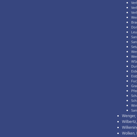
Ver
Ver
Ver
Wes
Bra
Dor
Leu
San
San
Set
Wes
Wes
WSA
Dum
Eid
Eis
Fuc
Gra
Pfe
Sch
Sch
Win
San
Wenger, 
Wilbertz,
Wilkenin
Wolken,