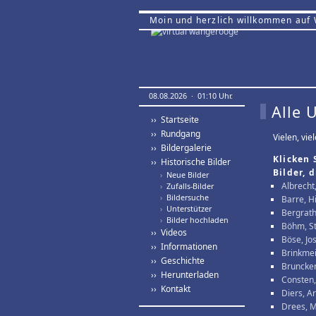
Moin und herzlich willkommen auf
08.08.2026 · 01:10 Uhr.
Alle 
›› Startseite
›› Rundgang
Vielen, vi
›› Bildergalerie
Klicken 
›› Historische Bilder
Bilder, 
›
Neue Bilder
Albrecht
›
Zufalls-Bilder
›
Bildersuche
Barre, H
›
Unterstützer
Bergrath
›
Bilder hochladen
Böhm, S
›› Videos
Böse, Jo
›› Informationen
Brinkmeie
›› Geschichte
Bruncken
›› Herunterladen
Consten
›› Kontakt
Diers, A
Drees, M