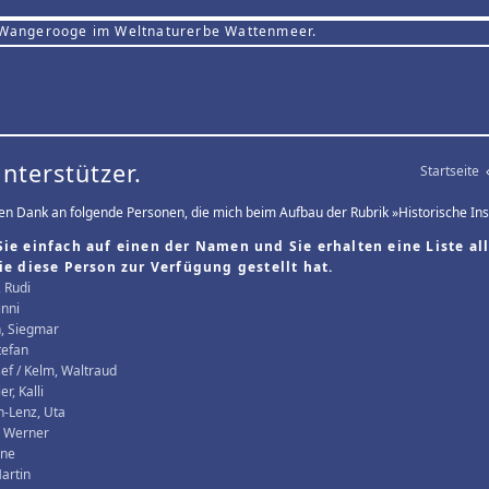
 Wangerooge im Weltnaturerbe Wattenmeer.
Unterstützer.
Startseite
elen Dank an folgende Personen, die mich beim Aufbau der Rubrik »Historische Inse
Sie einfach auf einen der Namen und Sie erhalten eine Liste all
die diese Person zur Verfügung gestellt hat.
, Rudi
inni
, Siegmar
tefan
sef / Kelm, Waltraud
r, Kalli
-Lenz, Uta
, Werner
rne
artin