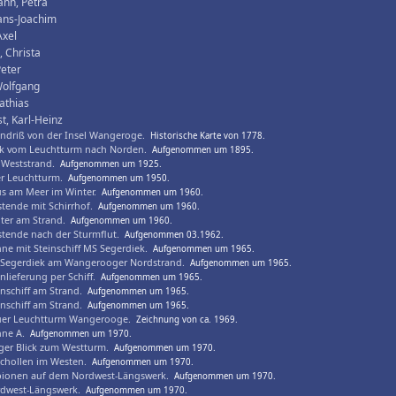
nn, Petra
ans-Joachim
Axel
 Christa
Peter
Wolfgang
athias
t, Karl-Heinz
ndriß von der Insel Wangeroge.
Historische Karte von 1778.
ck vom Leuchtturm nach Norden.
Aufgenommen um 1895.
Weststrand.
Aufgenommen um 1925.
er Leuchtturm.
Aufgenommen um 1950.
s am Meer im Winter.
Aufgenommen um 1960.
tende mit Schirrhof.
Aufgenommen um 1960.
ter am Strand.
Aufgenommen um 1960.
tende nach der Sturmflut.
Aufgenommen 03.1962.
ne mit Steinschiff MS Segerdiek.
Aufgenommen um 1965.
Segerdiek am Wangerooger Nordstrand.
Aufgenommen um 1965.
inlieferung per Schiff.
Aufgenommen um 1965.
inschiff am Strand.
Aufgenommen um 1965.
inschiff am Strand.
Aufgenommen um 1965.
er Leuchtturm Wangerooge.
Zeichnung von ca. 1969.
ne A.
Aufgenommen um 1970.
iger Blick zum Westturm.
Aufgenommen um 1970.
schollen im Westen.
Aufgenommen um 1970.
ionen auf dem Nordwest-Längswerk.
Aufgenommen um 1970.
dwest-Längswerk.
Aufgenommen um 1970.