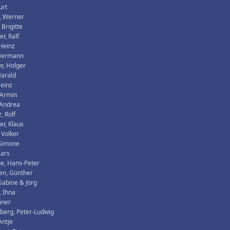
urt
, Werner
 Brigitte
r, Ralf
Heinz
Hermann
r, Holger
Harald
Heinz
 Armin
 Andrea
, Rolf
er, Klaus
 Volker
 Simone
Lars
e, Hans-Peter
en, Günther
 Sabine & Jörg
 Ihna
iner
berg, Peter-Ludwig
Antje