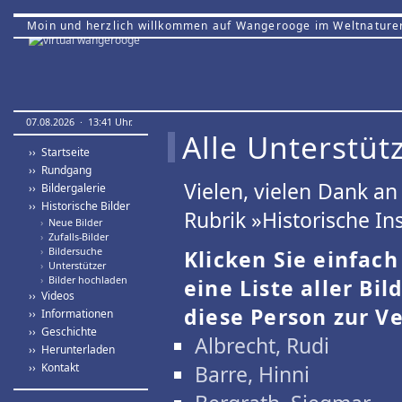
Moin und herzlich willkommen auf Wangerooge im Weltnature
07.08.2026 · 13:41 Uhr.
Alle Unterstütz
›› Startseite
›› Rundgang
Vielen, vielen Dank a
›› Bildergalerie
›› Historische Bilder
Rubrik »Historische Ins
›
Neue Bilder
›
Zufalls-Bilder
›
Bildersuche
Klicken Sie einfac
›
Unterstützer
›
Bilder hochladen
eine Liste aller Bil
›› Videos
diese Person zur Ve
›› Informationen
›› Geschichte
Albrecht, Rudi
›› Herunterladen
›› Kontakt
Barre, Hinni