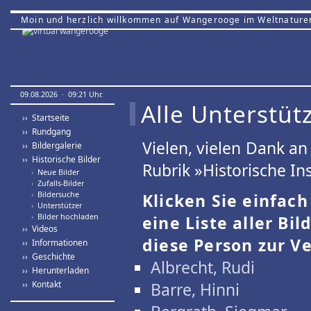
Moin und herzlich willkommen auf Wangerooge im Weltnature
09.08.2026 · 09:21 Uhr.
Alle Unterstütz
›› Startseite
›› Rundgang
Vielen, vielen Dank a
›› Bildergalerie
›› Historische Bilder
Rubrik »Historische Ins
›
Neue Bilder
›
Zufalls-Bilder
›
Bildersuche
Klicken Sie einfac
›
Unterstützer
›
Bilder hochladen
eine Liste aller Bil
›› Videos
diese Person zur Ve
›› Informationen
›› Geschichte
Albrecht, Rudi
›› Herunterladen
›› Kontakt
Barre, Hinni